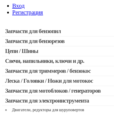
Вход
Регистрация
Запчасти для бензопил
Запчасти для бензорезов
Запчасти для бензопил Stihl
Запчасти для бензопил Husqvarna, Partner
Цепи / Шины
Запчасти для Китайских бензопил
Свечи, напильники, ключи и др.
Запчасти для бензопил Oleo-mac, Echo и др.
Запчасти для триммеров / бензокос
Леска / Головки / Ножи для мотокос
Запчасти для Китайских триммеров
Запчасти для мотокос Stihl / Husqvarna / Oleo-mac / Echo и 
Запчасти для мотоблоков / генераторов
Запчасти для электроинструмента
Двигатели, редукторы для шуруповертов