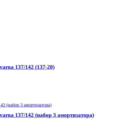
arna 137/142 (137-20)
arna 137/142 (набор 3 амортизатора)