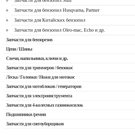
Запчасти для бензопил Stihl
Запчасти для бензопил Husqvarna, Partner
Запчасти для Китайских бензопил
Запчасти для бензопил Oleo-mac, Echo и др.
Запчасти для бензорезов
Цепи / Шины
Свечи, напильники, ключи и др.
Запчасти для триммеров / бензокос
Леска / Головки / Ножи для мотокос
Запчасти для Китайских триммеров
Запчасти для мотоблоков / генераторов
Запчасти для мотокос Stihl / Husqvarna / Oleo-mac / Echo и 
Запчасти для электроинструмента
Запчасти для 4-колесных газонокосилок
Двигатели, редукторы для шуруповертов
Подшипники /ремни
Выключатели, переключатели
Запчасти для снегоуборщиков
Запчасти для перфораторов и отбойных молотков