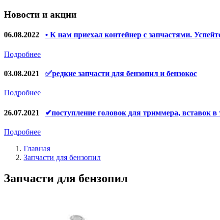
Запчасти для УШМ (болгарок)
Новости и акции
Якоря, статоры
Запчасти для электроинструмента другие
06.08.2022
• К нам приехал контейнер с запчастями. Успейт
Запчасти для компрессоров
Подробнее
Конденсаторы
03.08.2021
✅редкие запчасти для бензопил и бензокос
Аккумуляторы, зарядные устройства
Подробнее
Щётки, щёточные узлы
26.07.2021
✔поступление головок для триммера, вставок в
Ремни для электроинструмента
Подробнее
Главная
Запчасти для бензопил
Запчасти для бензопил