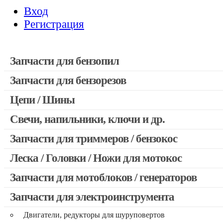
Вход
Регистрация
Запчасти для бензопил
Запчасти для бензорезов
Запчасти для бензопил Stihl
Запчасти для бензопил Husqvarna, Partner
Цепи / Шины
Запчасти для Китайских бензопил
Свечи, напильники, ключи и др.
Запчасти для бензопил Oleo-mac, Echo и др.
Запчасти для триммеров / бензокос
Леска / Головки / Ножи для мотокос
Запчасти для Китайских триммеров
Запчасти для мотокос Stihl / Husqvarna / Oleo-mac / Echo и 
Запчасти для мотоблоков / генераторов
Запчасти для электроинструмента
Двигатели, редукторы для шуруповертов