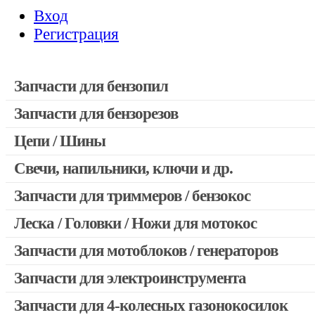
Вход
Регистрация
Запчасти для бензопил
Запчасти для бензорезов
Запчасти для бензопил Stihl
Запчасти для бензопил Husqvarna, Partner
Цепи / Шины
Запчасти для Китайских бензопил
Свечи, напильники, ключи и др.
Запчасти для бензопил Oleo-mac, Echo и др.
Запчасти для триммеров / бензокос
Леска / Головки / Ножи для мотокос
Запчасти для Китайских триммеров
Запчасти для мотокос Stihl / Husqvarna / Oleo-mac / Echo и 
Запчасти для мотоблоков / генераторов
Запчасти для электроинструмента
Запчасти для 4-колесных газонокосилок
Двигатели, редукторы для шуруповертов