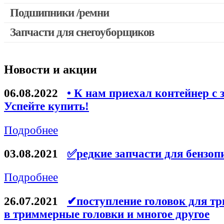
Выключатели, переключатели
Подшипники /ремни
Запчасти для перфораторов и отбойных молотков
Запчасти для снегоуборщиков
Запчасти для УШМ (болгарок)
Якоря, статоры
Новости и акции
Запчасти для электроинструмента другие
Запчасти для компрессоров
06.08.2022
• К нам приехал контейнер с 
Успейте купить!
Конденсаторы
Аккумуляторы, зарядные устройства
Подробнее
Щётки, щёточные узлы
03.08.2021
✅редкие запчасти для бензоп
Ремни для электроинструмента
Подробнее
26.07.2021
✔поступление головок для тр
в триммерные головки и многое другое