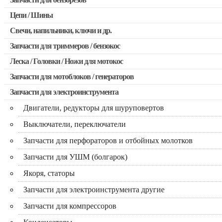
Запчасти для бензопил Stihl
Цепи / Шины
Запчасти для бензопил Husqvarna, Partner
Свечи, напильники, ключи и др.
Запчасти для Китайских бензопил
Запчасти для триммеров / бензокос
Запчасти для бензопил Oleo-mac, Echo и др.
Леска / Головки / Ножи для мотокос
Запчасти для Китайских триммеров
Запчасти для мотоблоков / генераторов
Запчасти для мотокос Stihl / Husqvarna / Oleo-mac / Echo и 
Запчасти для электроинструмента
Двигатели, редукторы для шуруповертов
Выключатели, переключатели
Запчасти для перфораторов и отбойных молотков
Запчасти для УШМ (болгарок)
Якоря, статоры
Запчасти для электроинструмента другие
Запчасти для компрессоров