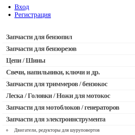
Вход
Регистрация
Запчасти для бензопил
Запчасти для бензорезов
Запчасти для бензопил Stihl
Запчасти для бензопил Husqvarna, Partner
Цепи / Шины
Запчасти для Китайских бензопил
Свечи, напильники, ключи и др.
Запчасти для бензопил Oleo-mac, Echo и др.
Запчасти для триммеров / бензокос
Леска / Головки / Ножи для мотокос
Запчасти для Китайских триммеров
Запчасти для мотокос Stihl / Husqvarna / Oleo-mac / Echo и 
Запчасти для мотоблоков / генераторов
Запчасти для электроинструмента
Двигатели, редукторы для шуруповертов