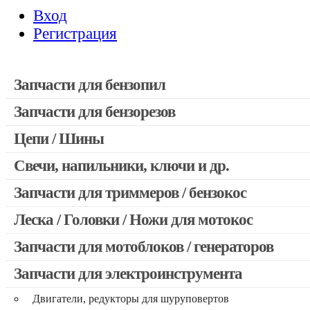
Вход
Регистрация
Запчасти для бензопил
Запчасти для бензорезов
Запчасти для бензопил Stihl
Запчасти для бензопил Husqvarna, Partner
Цепи / Шины
Запчасти для Китайских бензопил
Свечи, напильники, ключи и др.
Запчасти для бензопил Oleo-mac, Echo и др.
Запчасти для триммеров / бензокос
Леска / Головки / Ножи для мотокос
Запчасти для Китайских триммеров
Запчасти для мотокос Stihl / Husqvarna / Oleo-mac / Echo и 
Запчасти для мотоблоков / генераторов
Запчасти для электроинструмента
Двигатели, редукторы для шуруповертов