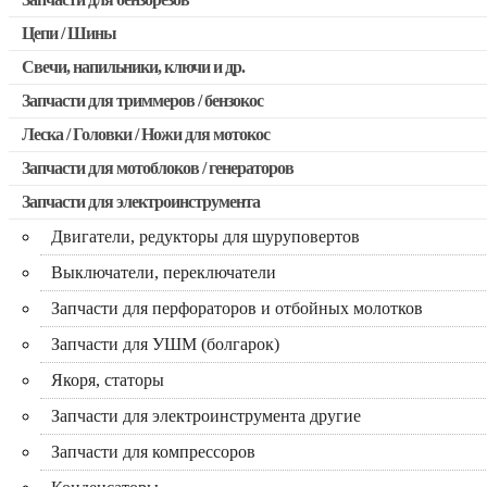
Запчасти для бензопил Stihl
Цепи / Шины
Запчасти для бензопил Husqvarna, Partner
Свечи, напильники, ключи и др.
Запчасти для Китайских бензопил
Запчасти для триммеров / бензокос
Запчасти для бензопил Oleo-mac, Echo и др.
Леска / Головки / Ножи для мотокос
Запчасти для Китайских триммеров
Запчасти для мотоблоков / генераторов
Запчасти для мотокос Stihl / Husqvarna / Oleo-mac / Echo и 
Запчасти для электроинструмента
Двигатели, редукторы для шуруповертов
Выключатели, переключатели
Запчасти для перфораторов и отбойных молотков
Запчасти для УШМ (болгарок)
Якоря, статоры
Запчасти для электроинструмента другие
Запчасти для компрессоров