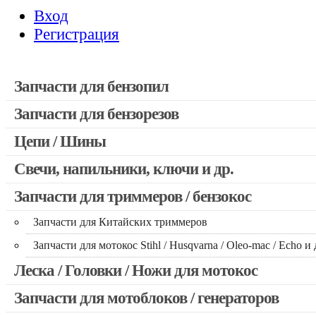
Вход
Регистрация
Запчасти для бензопил
Запчасти для бензорезов
Запчасти для бензопил Stihl
Запчасти для бензопил Husqvarna, Partner
Цепи / Шины
Запчасти для Китайских бензопил
Свечи, напильники, ключи и др.
Запчасти для бензопил Oleo-mac, Echo и др.
Запчасти для триммеров / бензокос
Запчасти для Китайских триммеров
Запчасти для мотокос Stihl / Husqvarna / Oleo-mac / Echo и 
Леска / Головки / Ножи для мотокос
Запчасти для мотоблоков / генераторов