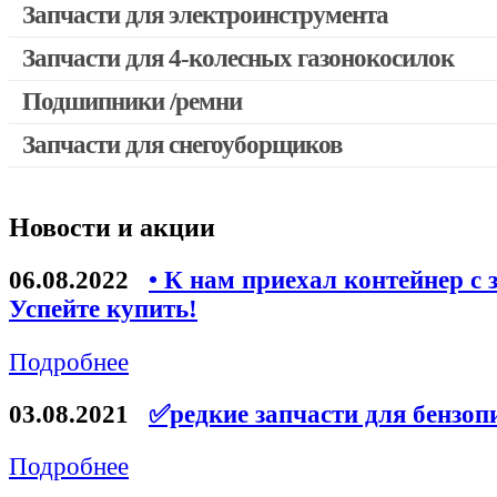
Запчасти для электроинструмента
Запчасти для 4-колесных газонокосилок
Двигатели, редукторы для шуруповертов
Выключатели, переключатели
Подшипники /ремни
Запчасти для перфораторов и отбойных молотков
Запчасти для снегоуборщиков
Запчасти для УШМ (болгарок)
Якоря, статоры
Новости и акции
Запчасти для электроинструмента другие
Запчасти для компрессоров
06.08.2022
• К нам приехал контейнер с 
Успейте купить!
Конденсаторы
Аккумуляторы, зарядные устройства
Подробнее
Щётки, щёточные узлы
03.08.2021
✅редкие запчасти для бензоп
Ремни для электроинструмента
Подробнее