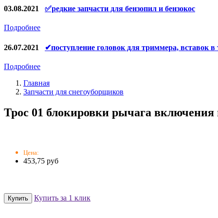
Конденсаторы
03.08.2021
✅редкие запчасти для бензопил и бензокос
Аккумуляторы, зарядные устройства
Подробнее
Щётки, щёточные узлы
26.07.2021
✔поступление головок для триммера, вставок в
Ремни для электроинструмента
Подробнее
Главная
Запчасти для снегоуборщиков
Трос 01 блокировки рычага включения
Цена:
453,75 руб
Купить за 1 клик