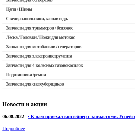
Запчасти для бензопил Stihl
Цепи / Шины
Запчасти для бензопил Husqvarna, Partner
Свечи, напильники, ключи и др.
Запчасти для Китайских бензопил
Запчасти для триммеров / бензокос
Запчасти для бензопил Oleo-mac, Echo и др.
Леска / Головки / Ножи для мотокос
Запчасти для Китайских триммеров
Запчасти для мотоблоков / генераторов
Запчасти для мотокос Stihl / Husqvarna / Oleo-mac / Echo и 
Запчасти для электроинструмента
Запчасти для 4-колесных газонокосилок
Двигатели, редукторы для шуруповертов
Подшипники /ремни
Выключатели, переключатели
Запчасти для снегоуборщиков
Запчасти для перфораторов и отбойных молотков
Запчасти для УШМ (болгарок)
Новости и акции
Якоря, статоры
Запчасти для электроинструмента другие
06.08.2022
• К нам приехал контейнер с запчастями. Успейт
Запчасти для компрессоров
Подробнее