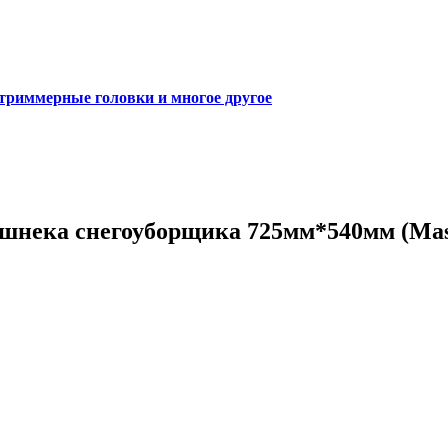
 триммерные головки и многое другое
 шнека снегоуборщика 725мм*540мм (Ma