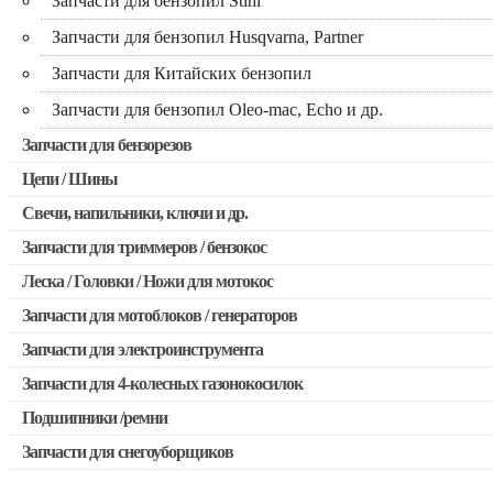
Запчасти для бензопил Stihl
Запчасти для бензопил Husqvarna, Partner
Запчасти для Китайских бензопил
Запчасти для бензопил Oleo-mac, Echo и др.
Запчасти для бензорезов
Цепи / Шины
Свечи, напильники, ключи и др.
Запчасти для триммеров / бензокос
Леска / Головки / Ножи для мотокос
Запчасти для Китайских триммеров
Запчасти для мотоблоков / генераторов
Запчасти для мотокос Stihl / Husqvarna / Oleo-mac / Echo и 
Запчасти для электроинструмента
Запчасти для 4-колесных газонокосилок
Двигатели, редукторы для шуруповертов
Подшипники /ремни
Выключатели, переключатели
Запчасти для снегоуборщиков
Запчасти для перфораторов и отбойных молотков