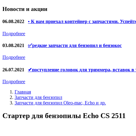
Запчасти для УШМ (болгарок)
Новости и акции
Якоря, статоры
Запчасти для электроинструмента другие
06.08.2022
• К нам приехал контейнер с запчастями. Успейт
Запчасти для компрессоров
Подробнее
Конденсаторы
03.08.2021
✅редкие запчасти для бензопил и бензокос
Аккумуляторы, зарядные устройства
Подробнее
Щётки, щёточные узлы
26.07.2021
✔поступление головок для триммера, вставок в
Ремни для электроинструмента
Подробнее
Главная
Запчасти для бензопил
Запчасти для бензопил Oleo-mac, Echo и др.
Стартер для бензопилы Echo CS 2511