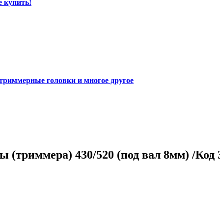
е купить!
 триммерные головки и многое другое
 (триммера) 430/520 (под вал 8мм) /Код