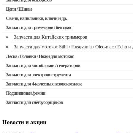
Запчасти для бензопил Stihl
Цепи / Шины
Запчасти для бензопил Husqvarna, Partner
Свечи, напильники, ключи и др.
Запчасти для Китайских бензопил
Запчасти для триммеров / бензокос
Запчасти для бензопил Oleo-mac, Echo и др.
Запчасти для Китайских триммеров
Запчасти для мотокос Stihl / Husqvarna / Oleo-mac / Echo и 
Леска / Головки / Ножи для мотокос
Запчасти для мотоблоков / генераторов
Запчасти для электроинструмента
Запчасти для 4-колесных газонокосилок
Двигатели, редукторы для шуруповертов
Подшипники /ремни
Выключатели, переключатели
Запчасти для снегоуборщиков
Запчасти для перфораторов и отбойных молотков
Запчасти для УШМ (болгарок)
Новости и акции
Якоря, статоры