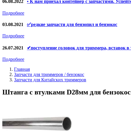
Запчасти для электроинструмента другие
06.08.2022
• К нам приехал контейнер с запчастями. Успейт
Запчасти для компрессоров
Подробнее
Конденсаторы
03.08.2021
✅редкие запчасти для бензопил и бензокос
Аккумуляторы, зарядные устройства
Подробнее
Щётки, щёточные узлы
26.07.2021
✔поступление головок для триммера, вставок в
Ремни для электроинструмента
Подробнее
Главная
Запчасти для триммеров / бензокос
Запчасти для Китайских триммеров
Штанга с втулками D28мм для бензокосы