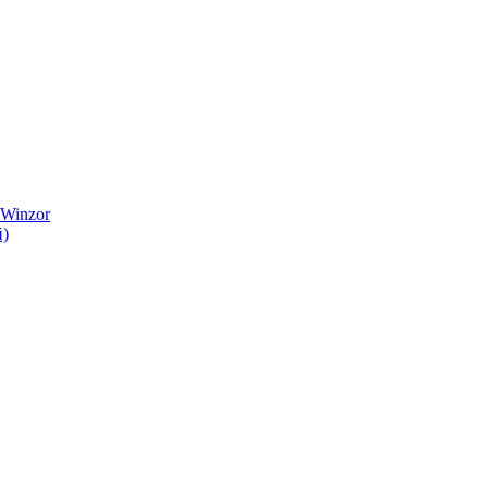
 Winzor
й)