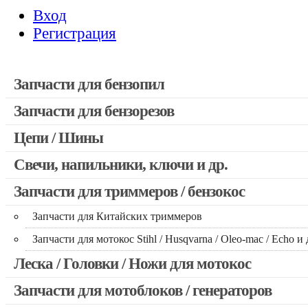
Вход
Регистрация
Запчасти для бензопил
Запчасти для бензорезов
Запчасти для бензопил Stihl
Запчасти для бензопил Husqvarna, Partner
Цепи / Шины
Запчасти для Китайских бензопил
Свечи, напильники, ключи и др.
Запчасти для бензопил Oleo-mac, Echo и др.
Запчасти для триммеров / бензокос
Запчасти для Китайских триммеров
Запчасти для мотокос Stihl / Husqvarna / Oleo-mac / Echo и 
Леска / Головки / Ножи для мотокос
Запчасти для мотоблоков / генераторов