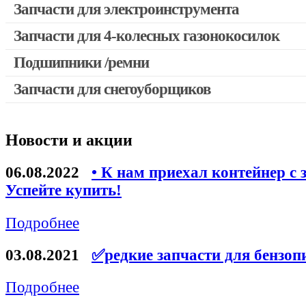
Запчасти для электроинструмента
Запчасти для 4-колесных газонокосилок
Двигатели, редукторы для шуруповертов
Выключатели, переключатели
Подшипники /ремни
Запчасти для перфораторов и отбойных молотков
Запчасти для снегоуборщиков
Запчасти для УШМ (болгарок)
Якоря, статоры
Новости и акции
Запчасти для электроинструмента другие
Запчасти для компрессоров
06.08.2022
• К нам приехал контейнер с 
Успейте купить!
Конденсаторы
Аккумуляторы, зарядные устройства
Подробнее
Щётки, щёточные узлы
03.08.2021
✅редкие запчасти для бензоп
Ремни для электроинструмента
Подробнее