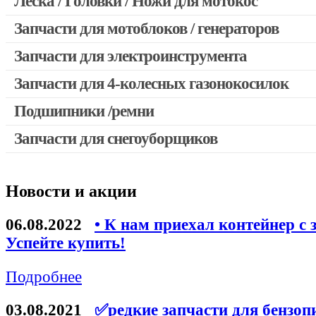
Леска / Головки / Ножи для мотокос
Запчасти для мотокос Stihl / Husqvarna / Oleo-mac / Echo и 
Запчасти для мотоблоков / генераторов
Запчасти для электроинструмента
Запчасти для 4-колесных газонокосилок
Двигатели, редукторы для шуруповертов
Выключатели, переключатели
Подшипники /ремни
Запчасти для перфораторов и отбойных молотков
Запчасти для снегоуборщиков
Запчасти для УШМ (болгарок)
Якоря, статоры
Новости и акции
Запчасти для электроинструмента другие
Запчасти для компрессоров
06.08.2022
• К нам приехал контейнер с 
Успейте купить!
Конденсаторы
Аккумуляторы, зарядные устройства
Подробнее
Щётки, щёточные узлы
03.08.2021
✅редкие запчасти для бензоп
Ремни для электроинструмента