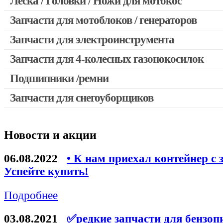
Леска / Головки / Ножи для мотокос
Запчасти для мотокос Stihl / Husqvarna / Oleo-mac / Echo и 
Запчасти для мотоблоков / генераторов
Запчасти для электроинструмента
Запчасти для 4-колесных газонокосилок
Двигатели, редукторы для шуруповертов
Выключатели, переключатели
Подшипники /ремни
Запчасти для перфораторов и отбойных молотков
Запчасти для снегоуборщиков
Запчасти для УШМ (болгарок)
Якоря, статоры
Новости и акции
Запчасти для электроинструмента другие
Запчасти для компрессоров
06.08.2022
• К нам приехал контейнер с 
Успейте купить!
Конденсаторы
Аккумуляторы, зарядные устройства
Подробнее
Щётки, щёточные узлы
03.08.2021
✅редкие запчасти для бензоп
Ремни для электроинструмента