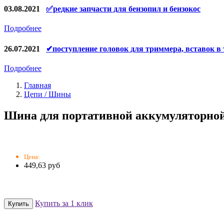
Конденсаторы
03.08.2021
✅редкие запчасти для бензопил и бензокос
Аккумуляторы, зарядные устройства
Подробнее
Щётки, щёточные узлы
26.07.2021
✔поступление головок для триммера, вставок в
Ремни для электроинструмента
Подробнее
Главная
Цепи / Шины
Шина для портативной аккумуляторной 
Цена:
449,63 руб
Купить за 1 клик