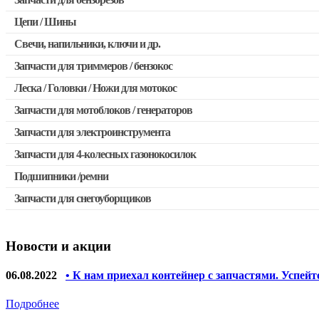
Запчасти для бензопил Stihl
Цепи / Шины
Запчасти для бензопил Husqvarna, Partner
Свечи, напильники, ключи и др.
Запчасти для Китайских бензопил
Запчасти для триммеров / бензокос
Запчасти для бензопил Oleo-mac, Echo и др.
Леска / Головки / Ножи для мотокос
Запчасти для Китайских триммеров
Запчасти для мотоблоков / генераторов
Запчасти для мотокос Stihl / Husqvarna / Oleo-mac / Echo и 
Запчасти для электроинструмента
Запчасти для 4-колесных газонокосилок
Двигатели, редукторы для шуруповертов
Подшипники /ремни
Выключатели, переключатели
Запчасти для снегоуборщиков
Запчасти для перфораторов и отбойных молотков
Запчасти для УШМ (болгарок)
Новости и акции
Якоря, статоры
Запчасти для электроинструмента другие
06.08.2022
• К нам приехал контейнер с запчастями. Успейт
Запчасти для компрессоров
Подробнее