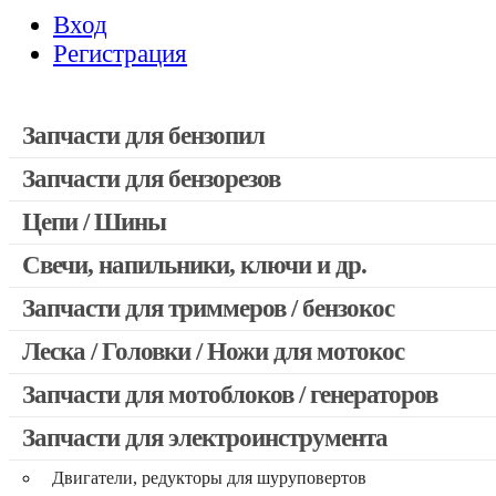
Вход
Регистрация
Запчасти для бензопил
Запчасти для бензорезов
Запчасти для бензопил Stihl
Запчасти для бензопил Husqvarna, Partner
Цепи / Шины
Запчасти для Китайских бензопил
Свечи, напильники, ключи и др.
Запчасти для бензопил Oleo-mac, Echo и др.
Запчасти для триммеров / бензокос
Леска / Головки / Ножи для мотокос
Запчасти для Китайских триммеров
Запчасти для мотокос Stihl / Husqvarna / Oleo-mac / Echo и 
Запчасти для мотоблоков / генераторов
Запчасти для электроинструмента
Двигатели, редукторы для шуруповертов