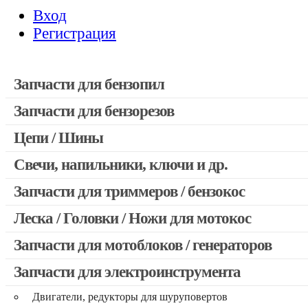
Вход
Регистрация
Запчасти для бензопил
Запчасти для бензорезов
Запчасти для бензопил Stihl
Запчасти для бензопил Husqvarna, Partner
Цепи / Шины
Запчасти для Китайских бензопил
Свечи, напильники, ключи и др.
Запчасти для бензопил Oleo-mac, Echo и др.
Запчасти для триммеров / бензокос
Леска / Головки / Ножи для мотокос
Запчасти для Китайских триммеров
Запчасти для мотокос Stihl / Husqvarna / Oleo-mac / Echo и 
Запчасти для мотоблоков / генераторов
Запчасти для электроинструмента
Двигатели, редукторы для шуруповертов