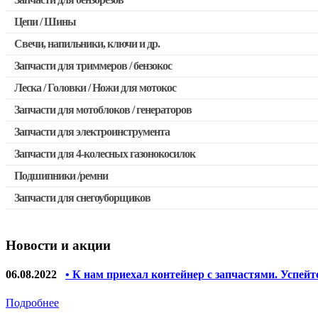
Запчасти для бензопил Stihl
Цепи / Шины
Запчасти для бензопил Husqvarna, Partner
Свечи, напильники, ключи и др.
Запчасти для Китайских бензопил
Запчасти для триммеров / бензокос
Запчасти для бензопил Oleo-mac, Echo и др.
Леска / Головки / Ножи для мотокос
Запчасти для Китайских триммеров
Запчасти для мотоблоков / генераторов
Запчасти для мотокос Stihl / Husqvarna / Oleo-mac / Echo и 
Запчасти для электроинструмента
Запчасти для 4-колесных газонокосилок
Двигатели, редукторы для шуруповертов
Подшипники /ремни
Выключатели, переключатели
Запчасти для снегоуборщиков
Запчасти для перфораторов и отбойных молотков
Запчасти для УШМ (болгарок)
Новости и акции
Якоря, статоры
Запчасти для электроинструмента другие
06.08.2022
• К нам приехал контейнер с запчастями. Успейт
Запчасти для компрессоров
Подробнее