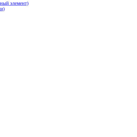
жный элемент)
ми)