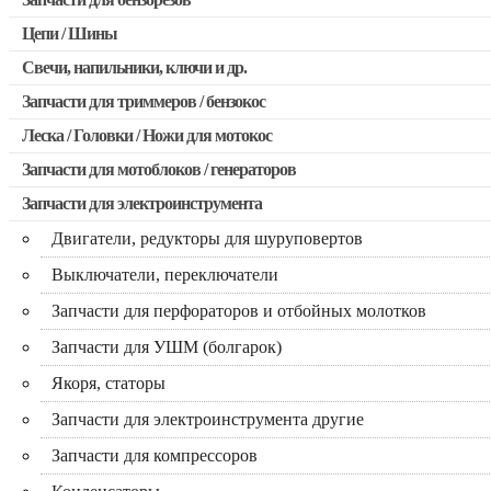
Запчасти для бензопил Stihl
Цепи / Шины
Запчасти для бензопил Husqvarna, Partner
Свечи, напильники, ключи и др.
Запчасти для Китайских бензопил
Запчасти для триммеров / бензокос
Запчасти для бензопил Oleo-mac, Echo и др.
Леска / Головки / Ножи для мотокос
Запчасти для Китайских триммеров
Запчасти для мотоблоков / генераторов
Запчасти для мотокос Stihl / Husqvarna / Oleo-mac / Echo и 
Запчасти для электроинструмента
Двигатели, редукторы для шуруповертов
Выключатели, переключатели
Запчасти для перфораторов и отбойных молотков
Запчасти для УШМ (болгарок)
Якоря, статоры
Запчасти для электроинструмента другие
Запчасти для компрессоров