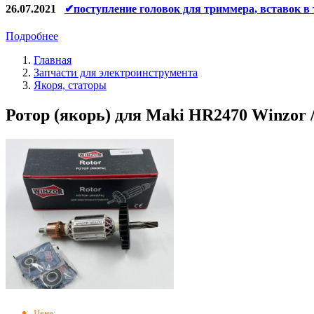
26.07.2021
✔поступление головок для триммера, вставок в
Подробнее
Главная
Запчасти для электроинструмента
Якоря, статоры
Ротор (якорь) для Maki HR2470 Winzor
Цена: