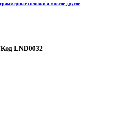
 триммерные головки и многое другое
 /Код LND0032