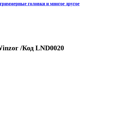
 триммерные головки и многое другое
Winzor /Код LND0020