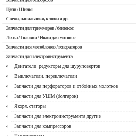
Запчасти для бензопил Stihl
Цепи / Шины
Запчасти для бензопил Husqvarna, Partner
Свечи, напильники, ключи и др.
Запчасти для Китайских бензопил
Запчасти для триммеров / бензокос
Запчасти для бензопил Oleo-mac, Echo и др.
Леска / Головки / Ножи для мотокос
Запчасти для Китайских триммеров
Запчасти для мотоблоков / генераторов
Запчасти для мотокос Stihl / Husqvarna / Oleo-mac / Echo и 
Запчасти для электроинструмента
Двигатели, редукторы для шуруповертов
Выключатели, переключатели
Запчасти для перфораторов и отбойных молотков
Запчасти для УШМ (болгарок)
Якоря, статоры
Запчасти для электроинструмента другие
Запчасти для компрессоров