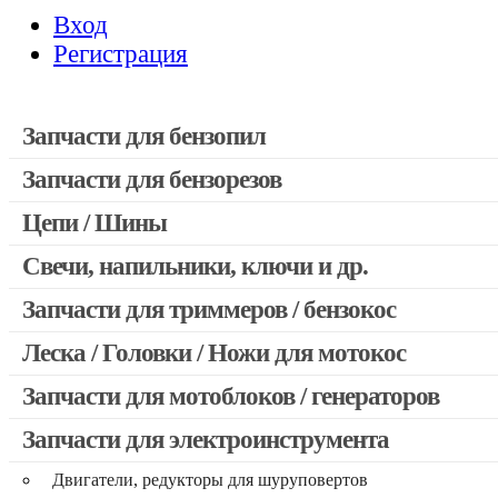
Вход
Регистрация
Запчасти для бензопил
Запчасти для бензорезов
Запчасти для бензопил Stihl
Запчасти для бензопил Husqvarna, Partner
Цепи / Шины
Запчасти для Китайских бензопил
Свечи, напильники, ключи и др.
Запчасти для бензопил Oleo-mac, Echo и др.
Запчасти для триммеров / бензокос
Леска / Головки / Ножи для мотокос
Запчасти для Китайских триммеров
Запчасти для мотокос Stihl / Husqvarna / Oleo-mac / Echo и 
Запчасти для мотоблоков / генераторов
Запчасти для электроинструмента
Двигатели, редукторы для шуруповертов