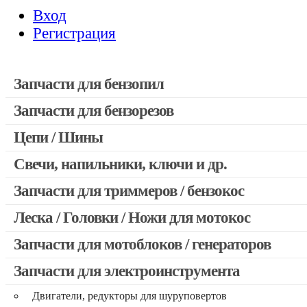
Вход
Регистрация
Запчасти для бензопил
Запчасти для бензорезов
Запчасти для бензопил Stihl
Запчасти для бензопил Husqvarna, Partner
Цепи / Шины
Запчасти для Китайских бензопил
Свечи, напильники, ключи и др.
Запчасти для бензопил Oleo-mac, Echo и др.
Запчасти для триммеров / бензокос
Леска / Головки / Ножи для мотокос
Запчасти для Китайских триммеров
Запчасти для мотокос Stihl / Husqvarna / Oleo-mac / Echo и 
Запчасти для мотоблоков / генераторов
Запчасти для электроинструмента
Двигатели, редукторы для шуруповертов