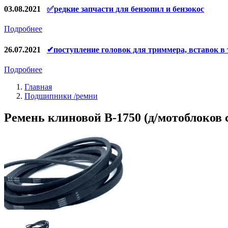
Конденсаторы
03.08.2021
✅редкие запчасти для бензопил и бензокос
Аккумуляторы, зарядные устройства
Подробнее
Щётки, щёточные узлы
26.07.2021
✔поступление головок для триммера, вставок в
Ремни для электроинструмента
Подробнее
Главная
Подшипники /ремни
Ремень клиновой B-1750 (д/мотоблоков 