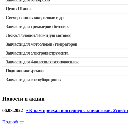
Запчасти для бензопил Stihl
Цепи / Шины
Запчасти для бензопил Husqvarna, Partner
Свечи, напильники, ключи и др.
Запчасти для Китайских бензопил
Запчасти для триммеров / бензокос
Запчасти для бензопил Oleo-mac, Echo и др.
Леска / Головки / Ножи для мотокос
Запчасти для Китайских триммеров
Запчасти для мотоблоков / генераторов
Запчасти для мотокос Stihl / Husqvarna / Oleo-mac / Echo и 
Запчасти для электроинструмента
Запчасти для 4-колесных газонокосилок
Двигатели, редукторы для шуруповертов
Подшипники /ремни
Выключатели, переключатели
Запчасти для снегоуборщиков
Запчасти для перфораторов и отбойных молотков
Запчасти для УШМ (болгарок)
Новости и акции
Якоря, статоры
Запчасти для электроинструмента другие
06.08.2022
• К нам приехал контейнер с запчастями. Успейт
Запчасти для компрессоров
Подробнее