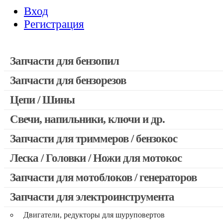
Вход
Регистрация
Запчасти для бензопил
Запчасти для бензорезов
Запчасти для бензопил Stihl
Запчасти для бензопил Husqvarna, Partner
Цепи / Шины
Запчасти для Китайских бензопил
Свечи, напильники, ключи и др.
Запчасти для бензопил Oleo-mac, Echo и др.
Запчасти для триммеров / бензокос
Леска / Головки / Ножи для мотокос
Запчасти для Китайских триммеров
Запчасти для мотокос Stihl / Husqvarna / Oleo-mac / Echo и 
Запчасти для мотоблоков / генераторов
Запчасти для электроинструмента
Двигатели, редукторы для шуруповертов