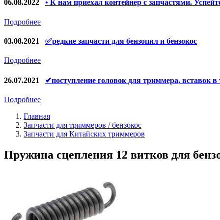
Запчасти для электроинструмента другие
06.08.2022
• К нам приехал контейнер с запчастями. Успейт
Запчасти для компрессоров
Подробнее
Конденсаторы
03.08.2021
✅редкие запчасти для бензопил и бензокос
Аккумуляторы, зарядные устройства
Подробнее
Щётки, щёточные узлы
26.07.2021
✔поступление головок для триммера, вставок в
Ремни для электроинструмента
Подробнее
Главная
Запчасти для триммеров / бензокос
Запчасти для Китайских триммеров
Пружина сцепления 12 витков для бензо