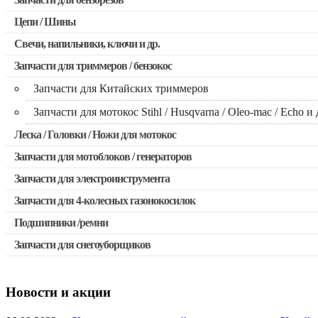
Запчасти для бензопил Stihl
Цепи / Шины
Запчасти для бензопил Husqvarna, Partner
Свечи, напильники, ключи и др.
Запчасти для Китайских бензопил
Запчасти для триммеров / бензокос
Запчасти для бензопил Oleo-mac, Echo и др.
Запчасти для Китайских триммеров
Запчасти для мотокос Stihl / Husqvarna / Oleo-mac / Echo и 
Леска / Головки / Ножи для мотокос
Запчасти для мотоблоков / генераторов
Запчасти для электроинструмента
Запчасти для 4-колесных газонокосилок
Двигатели, редукторы для шуруповертов
Подшипники /ремни
Выключатели, переключатели
Запчасти для снегоуборщиков
Запчасти для перфораторов и отбойных молотков
Запчасти для УШМ (болгарок)
Новости и акции
Якоря, статоры