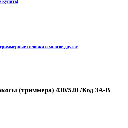
е купить!
 триммерные головки и многое другое
косы (триммера) 430/520 /Код 3A-B