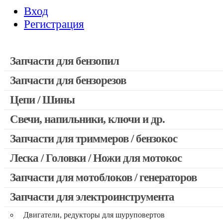
Вход
Регистрация
Запчасти для бензопил
Запчасти для бензорезов
Запчасти для бензопил Stihl
Запчасти для бензопил Husqvarna, Partner
Цепи / Шины
Запчасти для Китайских бензопил
Свечи, напильники, ключи и др.
Запчасти для бензопил Oleo-mac, Echo и др.
Запчасти для триммеров / бензокос
Леска / Головки / Ножи для мотокос
Запчасти для Китайских триммеров
Запчасти для мотокос Stihl / Husqvarna / Oleo-mac / Echo и 
Запчасти для мотоблоков / генераторов
Запчасти для электроинструмента
Двигатели, редукторы для шуруповертов