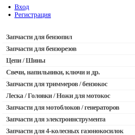
Вход
Регистрация
Запчасти для бензопил
Запчасти для бензорезов
Запчасти для бензопил Stihl
Запчасти для бензопил Husqvarna, Partner
Цепи / Шины
Запчасти для Китайских бензопил
Свечи, напильники, ключи и др.
Запчасти для бензопил Oleo-mac, Echo и др.
Запчасти для триммеров / бензокос
Леска / Головки / Ножи для мотокос
Запчасти для Китайских триммеров
Запчасти для мотокос Stihl / Husqvarna / Oleo-mac / Echo и 
Запчасти для мотоблоков / генераторов
Запчасти для электроинструмента
Запчасти для 4-колесных газонокосилок
Двигатели, редукторы для шуруповертов