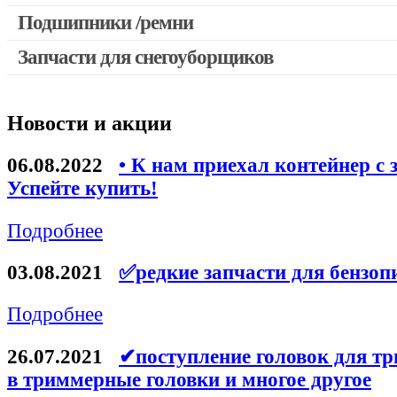
Выключатели, переключатели
Подшипники /ремни
Запчасти для перфораторов и отбойных молотков
Запчасти для снегоуборщиков
Запчасти для УШМ (болгарок)
Якоря, статоры
Новости и акции
Запчасти для электроинструмента другие
Запчасти для компрессоров
06.08.2022
• К нам приехал контейнер с 
Успейте купить!
Конденсаторы
Аккумуляторы, зарядные устройства
Подробнее
Щётки, щёточные узлы
03.08.2021
✅редкие запчасти для бензоп
Ремни для электроинструмента
Подробнее
26.07.2021
✔поступление головок для тр
в триммерные головки и многое другое