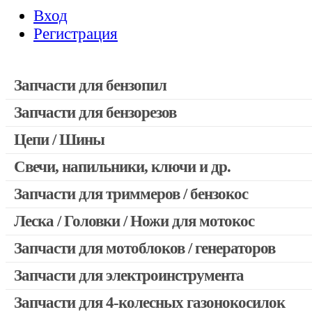
Вход
Регистрация
Запчасти для бензопил
Запчасти для бензорезов
Запчасти для бензопил Stihl
Запчасти для бензопил Husqvarna, Partner
Цепи / Шины
Запчасти для Китайских бензопил
Свечи, напильники, ключи и др.
Запчасти для бензопил Oleo-mac, Echo и др.
Запчасти для триммеров / бензокос
Леска / Головки / Ножи для мотокос
Запчасти для Китайских триммеров
Запчасти для мотокос Stihl / Husqvarna / Oleo-mac / Echo и 
Запчасти для мотоблоков / генераторов
Запчасти для электроинструмента
Запчасти для 4-колесных газонокосилок
Двигатели, редукторы для шуруповертов