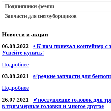
Выключатели, переключатели
Подшипники /ремни
Запчасти для перфораторов и отбойных молотков
Запчасти для снегоуборщиков
Запчасти для УШМ (болгарок)
Якоря, статоры
Новости и акции
Запчасти для электроинструмента другие
Запчасти для компрессоров
06.08.2022
• К нам приехал контейнер с 
Успейте купить!
Конденсаторы
Аккумуляторы, зарядные устройства
Подробнее
Щётки, щёточные узлы
03.08.2021
✅редкие запчасти для бензоп
Ремни для электроинструмента
Подробнее
26.07.2021
✔поступление головок для тр
в триммерные головки и многое другое