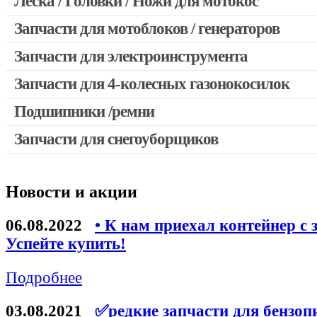
Леска / Головки / Ножи для мотокос
Запчасти для мотокос Stihl / Husqvarna / Oleo-mac / Echo и 
Запчасти для мотоблоков / генераторов
Запчасти для электроинструмента
Запчасти для 4-колесных газонокосилок
Двигатели, редукторы для шуруповертов
Выключатели, переключатели
Подшипники /ремни
Запчасти для перфораторов и отбойных молотков
Запчасти для снегоуборщиков
Запчасти для УШМ (болгарок)
Якоря, статоры
Новости и акции
Запчасти для электроинструмента другие
Запчасти для компрессоров
06.08.2022
• К нам приехал контейнер с 
Успейте купить!
Конденсаторы
Аккумуляторы, зарядные устройства
Подробнее
Щётки, щёточные узлы
03.08.2021
✅редкие запчасти для бензоп
Ремни для электроинструмента