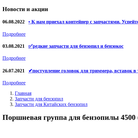
Запчасти для УШМ (болгарок)
Новости и акции
Якоря, статоры
Запчасти для электроинструмента другие
06.08.2022
• К нам приехал контейнер с запчастями. Успейт
Запчасти для компрессоров
Подробнее
Конденсаторы
03.08.2021
✅редкие запчасти для бензопил и бензокос
Аккумуляторы, зарядные устройства
Подробнее
Щётки, щёточные узлы
26.07.2021
✔поступление головок для триммера, вставок в
Ремни для электроинструмента
Подробнее
Главная
Запчасти для бензопил
Запчасти для Китайских бензопил
Поршневая группа для бензопилы 4500