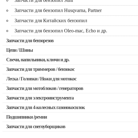
Запчасти для бензопил Stihl
Запчасти для бензопил Husqvarna, Partner
Запчасти для Китайских бензопил
Запчасти для бензопил Oleo-mac, Echo и др.
Запчасти для бензорезов
Цепи / Шины
Свечи, напильники, ключи и др.
Запчасти для триммеров / бензокос
Леска / Головки / Ножи для мотокос
Запчасти для Китайских триммеров
Запчасти для мотоблоков / генераторов
Запчасти для мотокос Stihl / Husqvarna / Oleo-mac / Echo и 
Запчасти для электроинструмента
Запчасти для 4-колесных газонокосилок
Двигатели, редукторы для шуруповертов
Подшипники /ремни
Выключатели, переключатели
Запчасти для снегоуборщиков
Запчасти для перфораторов и отбойных молотков