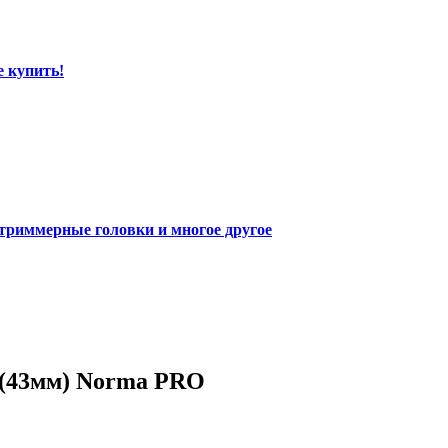
е купить!
 триммерные головки и многое другое
 (43мм) Norma PRO