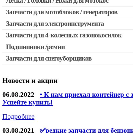
Леска / Головки / Ножи для мотокос
Запчасти для мотокос Stihl / Husqvarna / Oleo-mac / Echo и 
Запчасти для мотоблоков / генераторов
Запчасти для электроинструмента
Запчасти для 4-колесных газонокосилок
Двигатели, редукторы для шуруповертов
Выключатели, переключатели
Подшипники /ремни
Запчасти для перфораторов и отбойных молотков
Запчасти для снегоуборщиков
Запчасти для УШМ (болгарок)
Якоря, статоры
Новости и акции
Запчасти для электроинструмента другие
Запчасти для компрессоров
06.08.2022
• К нам приехал контейнер с 
Успейте купить!
Конденсаторы
Аккумуляторы, зарядные устройства
Подробнее
Щётки, щёточные узлы
03.08.2021
✅редкие запчасти для бензоп
Ремни для электроинструмента