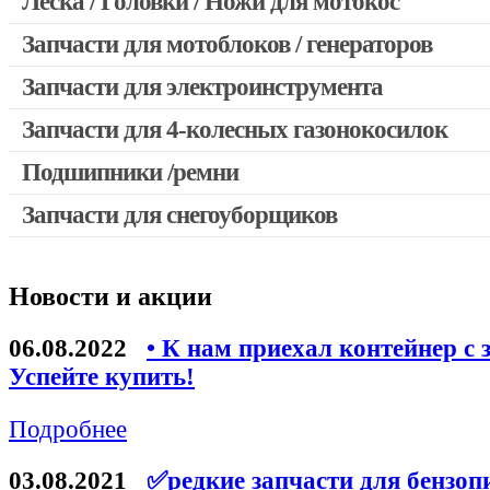
Леска / Головки / Ножи для мотокос
Запчасти для мотокос Stihl / Husqvarna / Oleo-mac / Echo и 
Запчасти для мотоблоков / генераторов
Запчасти для электроинструмента
Запчасти для 4-колесных газонокосилок
Двигатели, редукторы для шуруповертов
Выключатели, переключатели
Подшипники /ремни
Запчасти для перфораторов и отбойных молотков
Запчасти для снегоуборщиков
Запчасти для УШМ (болгарок)
Якоря, статоры
Новости и акции
Запчасти для электроинструмента другие
Запчасти для компрессоров
06.08.2022
• К нам приехал контейнер с 
Успейте купить!
Конденсаторы
Аккумуляторы, зарядные устройства
Подробнее
Щётки, щёточные узлы
03.08.2021
✅редкие запчасти для бензоп
Ремни для электроинструмента