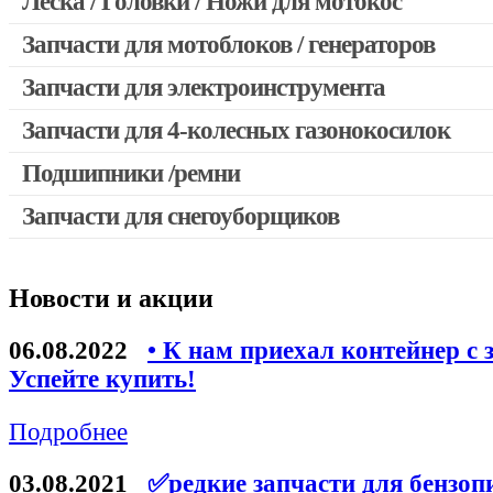
Леска / Головки / Ножи для мотокос
Запчасти для мотокос Stihl / Husqvarna / Oleo-mac / Echo и 
Запчасти для мотоблоков / генераторов
Запчасти для электроинструмента
Запчасти для 4-колесных газонокосилок
Двигатели, редукторы для шуруповертов
Выключатели, переключатели
Подшипники /ремни
Запчасти для перфораторов и отбойных молотков
Запчасти для снегоуборщиков
Запчасти для УШМ (болгарок)
Якоря, статоры
Новости и акции
Запчасти для электроинструмента другие
Запчасти для компрессоров
06.08.2022
• К нам приехал контейнер с 
Успейте купить!
Конденсаторы
Аккумуляторы, зарядные устройства
Подробнее
Щётки, щёточные узлы
03.08.2021
✅редкие запчасти для бензоп
Ремни для электроинструмента