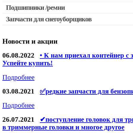
Выключатели, переключатели
Подшипники /ремни
Запчасти для перфораторов и отбойных молотков
Запчасти для снегоуборщиков
Запчасти для УШМ (болгарок)
Якоря, статоры
Новости и акции
Запчасти для электроинструмента другие
Запчасти для компрессоров
06.08.2022
• К нам приехал контейнер с 
Успейте купить!
Конденсаторы
Аккумуляторы, зарядные устройства
Подробнее
Щётки, щёточные узлы
03.08.2021
✅редкие запчасти для бензоп
Ремни для электроинструмента
Подробнее
26.07.2021
✔поступление головок для тр
в триммерные головки и многое другое