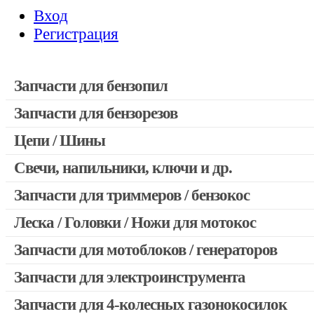
Вход
Регистрация
Запчасти для бензопил
Запчасти для бензорезов
Запчасти для бензопил Stihl
Запчасти для бензопил Husqvarna, Partner
Цепи / Шины
Запчасти для Китайских бензопил
Свечи, напильники, ключи и др.
Запчасти для бензопил Oleo-mac, Echo и др.
Запчасти для триммеров / бензокос
Леска / Головки / Ножи для мотокос
Запчасти для Китайских триммеров
Запчасти для мотокос Stihl / Husqvarna / Oleo-mac / Echo и 
Запчасти для мотоблоков / генераторов
Запчасти для электроинструмента
Запчасти для 4-колесных газонокосилок
Двигатели, редукторы для шуруповертов