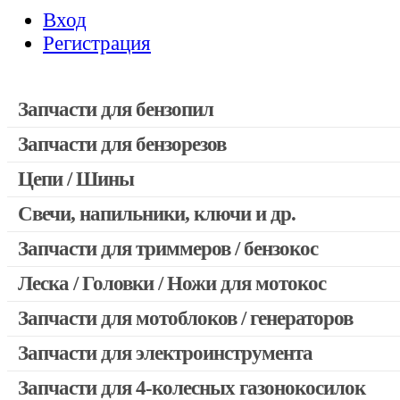
Вход
Регистрация
Запчасти для бензопил
Запчасти для бензорезов
Запчасти для бензопил Stihl
Запчасти для бензопил Husqvarna, Partner
Цепи / Шины
Запчасти для Китайских бензопил
Свечи, напильники, ключи и др.
Запчасти для бензопил Oleo-mac, Echo и др.
Запчасти для триммеров / бензокос
Леска / Головки / Ножи для мотокос
Запчасти для Китайских триммеров
Запчасти для мотокос Stihl / Husqvarna / Oleo-mac / Echo и 
Запчасти для мотоблоков / генераторов
Запчасти для электроинструмента
Запчасти для 4-колесных газонокосилок
Двигатели, редукторы для шуруповертов