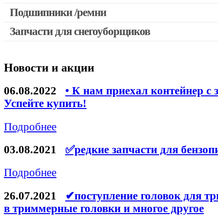
Выключатели, переключатели
Подшипники /ремни
Запчасти для перфораторов и отбойных молотков
Запчасти для снегоуборщиков
Запчасти для УШМ (болгарок)
Якоря, статоры
Новости и акции
Запчасти для электроинструмента другие
Запчасти для компрессоров
06.08.2022
• К нам приехал контейнер с 
Успейте купить!
Конденсаторы
Аккумуляторы, зарядные устройства
Подробнее
Щётки, щёточные узлы
03.08.2021
✅редкие запчасти для бензоп
Ремни для электроинструмента
Подробнее
26.07.2021
✔поступление головок для тр
в триммерные головки и многое другое