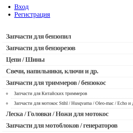
Вход
Регистрация
Запчасти для бензопил
Запчасти для бензорезов
Запчасти для бензопил Stihl
Запчасти для бензопил Husqvarna, Partner
Цепи / Шины
Запчасти для Китайских бензопил
Свечи, напильники, ключи и др.
Запчасти для бензопил Oleo-mac, Echo и др.
Запчасти для триммеров / бензокос
Запчасти для Китайских триммеров
Запчасти для мотокос Stihl / Husqvarna / Oleo-mac / Echo и 
Леска / Головки / Ножи для мотокос
Запчасти для мотоблоков / генераторов