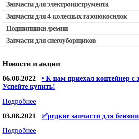
Запчасти для электроинструмента
Запчасти для 4-колесных газонокосилок
Двигатели, редукторы для шуруповертов
Выключатели, переключатели
Подшипники /ремни
Запчасти для перфораторов и отбойных молотков
Запчасти для снегоуборщиков
Запчасти для УШМ (болгарок)
Якоря, статоры
Новости и акции
Запчасти для электроинструмента другие
Запчасти для компрессоров
06.08.2022
• К нам приехал контейнер с 
Успейте купить!
Конденсаторы
Аккумуляторы, зарядные устройства
Подробнее
Щётки, щёточные узлы
03.08.2021
✅редкие запчасти для бензоп
Ремни для электроинструмента
Подробнее