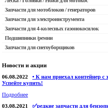
Леска / Головки / Ножи для мотокос
Запчасти для мотокос Stihl / Husqvarna / Oleo-mac / Echo и 
Запчасти для мотоблоков / генераторов
Запчасти для электроинструмента
Запчасти для 4-колесных газонокосилок
Двигатели, редукторы для шуруповертов
Выключатели, переключатели
Подшипники /ремни
Запчасти для перфораторов и отбойных молотков
Запчасти для снегоуборщиков
Запчасти для УШМ (болгарок)
Якоря, статоры
Новости и акции
Запчасти для электроинструмента другие
Запчасти для компрессоров
06.08.2022
• К нам приехал контейнер с 
Успейте купить!
Конденсаторы
Аккумуляторы, зарядные устройства
Подробнее
Щётки, щёточные узлы
03.08.2021
✅редкие запчасти для бензоп
Ремни для электроинструмента