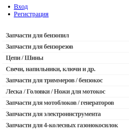
Вход
Регистрация
Запчасти для бензопил
Запчасти для бензорезов
Запчасти для бензопил Stihl
Запчасти для бензопил Husqvarna, Partner
Цепи / Шины
Запчасти для Китайских бензопил
Свечи, напильники, ключи и др.
Запчасти для бензопил Oleo-mac, Echo и др.
Запчасти для триммеров / бензокос
Леска / Головки / Ножи для мотокос
Запчасти для Китайских триммеров
Запчасти для мотокос Stihl / Husqvarna / Oleo-mac / Echo и 
Запчасти для мотоблоков / генераторов
Запчасти для электроинструмента
Запчасти для 4-колесных газонокосилок
Двигатели, редукторы для шуруповертов