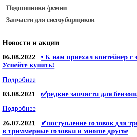
Выключатели, переключатели
Подшипники /ремни
Запчасти для перфораторов и отбойных молотков
Запчасти для снегоуборщиков
Запчасти для УШМ (болгарок)
Якоря, статоры
Новости и акции
Запчасти для электроинструмента другие
Запчасти для компрессоров
06.08.2022
• К нам приехал контейнер с 
Успейте купить!
Конденсаторы
Аккумуляторы, зарядные устройства
Подробнее
Щётки, щёточные узлы
03.08.2021
✅редкие запчасти для бензоп
Ремни для электроинструмента
Подробнее
26.07.2021
✔поступление головок для тр
в триммерные головки и многое другое