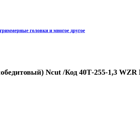
 триммерные головки и многое другое
(победитовый) Ncut /Код 40Т-255-1,3 WZ