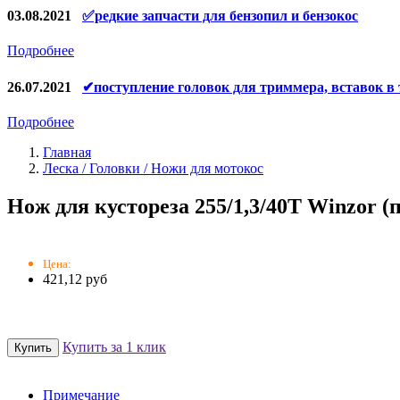
Конденсаторы
03.08.2021
✅редкие запчасти для бензопил и бензокос
Аккумуляторы, зарядные устройства
Подробнее
Щётки, щёточные узлы
26.07.2021
✔поступление головок для триммера, вставок в
Ремни для электроинструмента
Подробнее
Главная
Леска / Головки / Ножи для мотокос
Нoж для кустореза 255/1,3/40Т Winzor 
Цена:
421,12 руб
Купить за 1 клик
Примечание