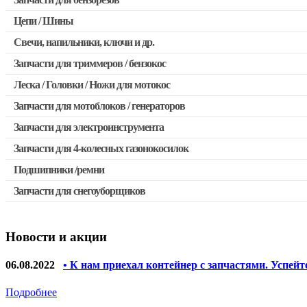
Запчасти для бензопил Stihl
Цепи / Шины
Запчасти для бензопил Husqvarna, Partner
Свечи, напильники, ключи и др.
Запчасти для Китайских бензопил
Запчасти для триммеров / бензокос
Запчасти для бензопил Oleo-mac, Echo и др.
Леска / Головки / Ножи для мотокос
Запчасти для Китайских триммеров
Запчасти для мотоблоков / генераторов
Запчасти для мотокос Stihl / Husqvarna / Oleo-mac / Echo и 
Запчасти для электроинструмента
Запчасти для 4-колесных газонокосилок
Двигатели, редукторы для шуруповертов
Подшипники /ремни
Выключатели, переключатели
Запчасти для снегоуборщиков
Запчасти для перфораторов и отбойных молотков
Запчасти для УШМ (болгарок)
Новости и акции
Якоря, статоры
Запчасти для электроинструмента другие
06.08.2022
• К нам приехал контейнер с запчастями. Успейт
Запчасти для компрессоров
Подробнее