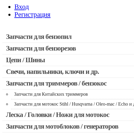
Вход
Регистрация
Запчасти для бензопил
Запчасти для бензорезов
Запчасти для бензопил Stihl
Запчасти для бензопил Husqvarna, Partner
Цепи / Шины
Запчасти для Китайских бензопил
Свечи, напильники, ключи и др.
Запчасти для бензопил Oleo-mac, Echo и др.
Запчасти для триммеров / бензокос
Запчасти для Китайских триммеров
Запчасти для мотокос Stihl / Husqvarna / Oleo-mac / Echo и 
Леска / Головки / Ножи для мотокос
Запчасти для мотоблоков / генераторов