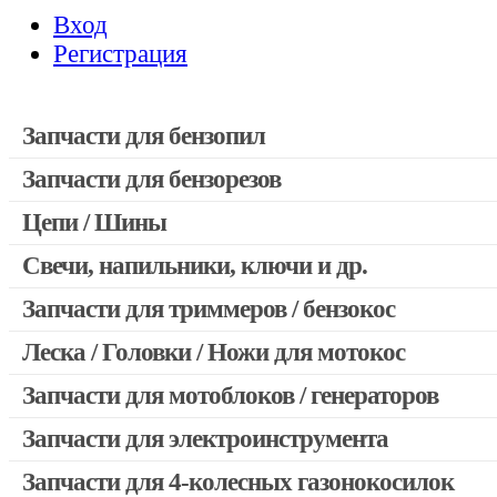
Вход
Регистрация
Запчасти для бензопил
Запчасти для бензорезов
Запчасти для бензопил Stihl
Запчасти для бензопил Husqvarna, Partner
Цепи / Шины
Запчасти для Китайских бензопил
Свечи, напильники, ключи и др.
Запчасти для бензопил Oleo-mac, Echo и др.
Запчасти для триммеров / бензокос
Леска / Головки / Ножи для мотокос
Запчасти для Китайских триммеров
Запчасти для мотокос Stihl / Husqvarna / Oleo-mac / Echo и 
Запчасти для мотоблоков / генераторов
Запчасти для электроинструмента
Запчасти для 4-колесных газонокосилок
Двигатели, редукторы для шуруповертов