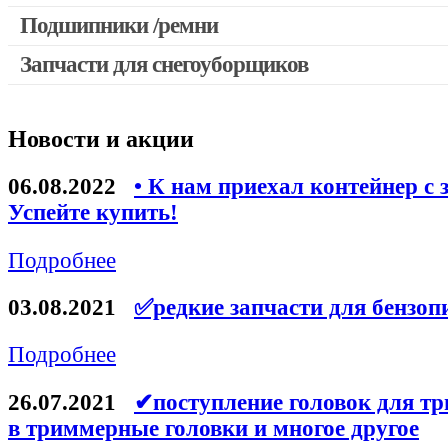
Выключатели, переключатели
Подшипники /ремни
Запчасти для перфораторов и отбойных молотков
Запчасти для снегоуборщиков
Запчасти для УШМ (болгарок)
Якоря, статоры
Новости и акции
Запчасти для электроинструмента другие
Запчасти для компрессоров
06.08.2022
• К нам приехал контейнер с 
Успейте купить!
Конденсаторы
Аккумуляторы, зарядные устройства
Подробнее
Щётки, щёточные узлы
03.08.2021
✅редкие запчасти для бензоп
Ремни для электроинструмента
Подробнее
26.07.2021
✔поступление головок для тр
в триммерные головки и многое другое