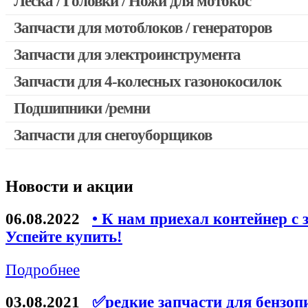
Леска / Головки / Ножи для мотокос
Запчасти для мотокос Stihl / Husqvarna / Oleo-mac / Echo и 
Запчасти для мотоблоков / генераторов
Запчасти для электроинструмента
Запчасти для 4-колесных газонокосилок
Двигатели, редукторы для шуруповертов
Выключатели, переключатели
Подшипники /ремни
Запчасти для перфораторов и отбойных молотков
Запчасти для снегоуборщиков
Запчасти для УШМ (болгарок)
Якоря, статоры
Новости и акции
Запчасти для электроинструмента другие
Запчасти для компрессоров
06.08.2022
• К нам приехал контейнер с 
Успейте купить!
Конденсаторы
Аккумуляторы, зарядные устройства
Подробнее
Щётки, щёточные узлы
03.08.2021
✅редкие запчасти для бензоп
Ремни для электроинструмента