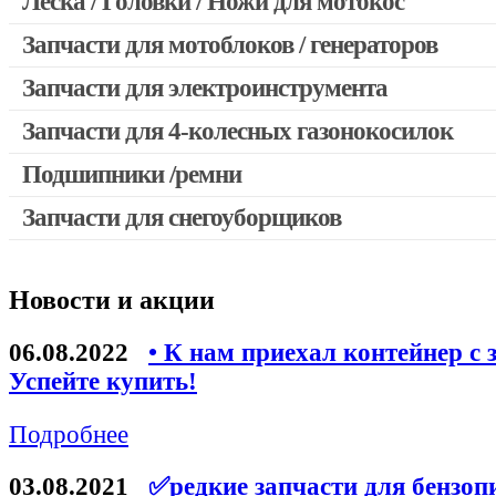
Леска / Головки / Ножи для мотокос
Запчасти для мотокос Stihl / Husqvarna / Oleo-mac / Echo и 
Запчасти для мотоблоков / генераторов
Запчасти для электроинструмента
Запчасти для 4-колесных газонокосилок
Двигатели, редукторы для шуруповертов
Выключатели, переключатели
Подшипники /ремни
Запчасти для перфораторов и отбойных молотков
Запчасти для снегоуборщиков
Запчасти для УШМ (болгарок)
Якоря, статоры
Новости и акции
Запчасти для электроинструмента другие
Запчасти для компрессоров
06.08.2022
• К нам приехал контейнер с 
Успейте купить!
Конденсаторы
Аккумуляторы, зарядные устройства
Подробнее
Щётки, щёточные узлы
03.08.2021
✅редкие запчасти для бензоп
Ремни для электроинструмента