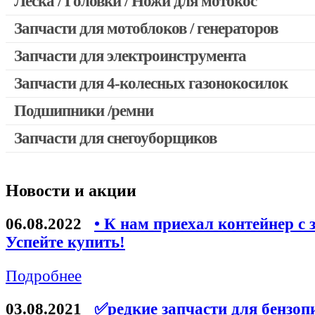
Леска / Головки / Ножи для мотокос
Запчасти для мотокос Stihl / Husqvarna / Oleo-mac / Echo и 
Запчасти для мотоблоков / генераторов
Запчасти для электроинструмента
Запчасти для 4-колесных газонокосилок
Двигатели, редукторы для шуруповертов
Выключатели, переключатели
Подшипники /ремни
Запчасти для перфораторов и отбойных молотков
Запчасти для снегоуборщиков
Запчасти для УШМ (болгарок)
Якоря, статоры
Новости и акции
Запчасти для электроинструмента другие
Запчасти для компрессоров
06.08.2022
• К нам приехал контейнер с 
Успейте купить!
Конденсаторы
Аккумуляторы, зарядные устройства
Подробнее
Щётки, щёточные узлы
03.08.2021
✅редкие запчасти для бензоп
Ремни для электроинструмента