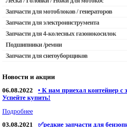
Леска / Головки / Ножи для мотокос
Запчасти для мотокос Stihl / Husqvarna / Oleo-mac / Echo и 
Запчасти для мотоблоков / генераторов
Запчасти для электроинструмента
Запчасти для 4-колесных газонокосилок
Двигатели, редукторы для шуруповертов
Выключатели, переключатели
Подшипники /ремни
Запчасти для перфораторов и отбойных молотков
Запчасти для снегоуборщиков
Запчасти для УШМ (болгарок)
Якоря, статоры
Новости и акции
Запчасти для электроинструмента другие
Запчасти для компрессоров
06.08.2022
• К нам приехал контейнер с 
Успейте купить!
Конденсаторы
Аккумуляторы, зарядные устройства
Подробнее
Щётки, щёточные узлы
03.08.2021
✅редкие запчасти для бензоп
Ремни для электроинструмента