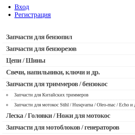
Вход
Регистрация
Запчасти для бензопил
Запчасти для бензорезов
Запчасти для бензопил Stihl
Запчасти для бензопил Husqvarna, Partner
Цепи / Шины
Запчасти для Китайских бензопил
Свечи, напильники, ключи и др.
Запчасти для бензопил Oleo-mac, Echo и др.
Запчасти для триммеров / бензокос
Запчасти для Китайских триммеров
Запчасти для мотокос Stihl / Husqvarna / Oleo-mac / Echo и 
Леска / Головки / Ножи для мотокос
Запчасти для мотоблоков / генераторов