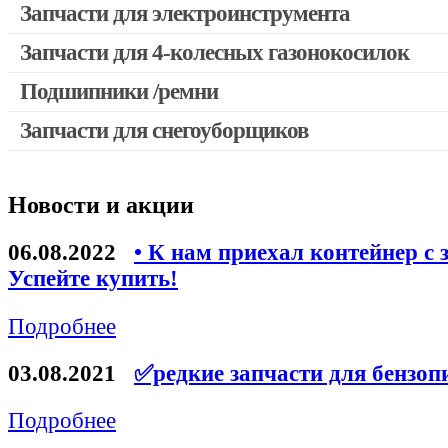
Запчасти для электроинструмента
Запчасти для 4-колесных газонокосилок
Двигатели, редукторы для шуруповертов
Выключатели, переключатели
Подшипники /ремни
Запчасти для перфораторов и отбойных молотков
Запчасти для снегоуборщиков
Запчасти для УШМ (болгарок)
Якоря, статоры
Новости и акции
Запчасти для электроинструмента другие
Запчасти для компрессоров
06.08.2022
• К нам приехал контейнер с 
Успейте купить!
Конденсаторы
Аккумуляторы, зарядные устройства
Подробнее
Щётки, щёточные узлы
03.08.2021
✅редкие запчасти для бензоп
Ремни для электроинструмента
Подробнее