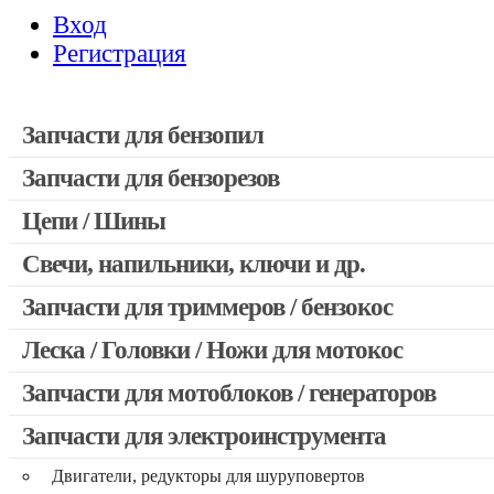
Вход
Регистрация
Запчасти для бензопил
Запчасти для бензорезов
Запчасти для бензопил Stihl
Запчасти для бензопил Husqvarna, Partner
Цепи / Шины
Запчасти для Китайских бензопил
Свечи, напильники, ключи и др.
Запчасти для бензопил Oleo-mac, Echo и др.
Запчасти для триммеров / бензокос
Леска / Головки / Ножи для мотокос
Запчасти для Китайских триммеров
Запчасти для мотокос Stihl / Husqvarna / Oleo-mac / Echo и 
Запчасти для мотоблоков / генераторов
Запчасти для электроинструмента
Двигатели, редукторы для шуруповертов