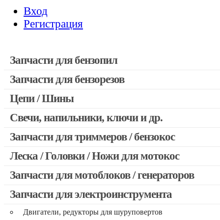
Вход
Регистрация
Запчасти для бензопил
Запчасти для бензорезов
Запчасти для бензопил Stihl
Запчасти для бензопил Husqvarna, Partner
Цепи / Шины
Запчасти для Китайских бензопил
Свечи, напильники, ключи и др.
Запчасти для бензопил Oleo-mac, Echo и др.
Запчасти для триммеров / бензокос
Леска / Головки / Ножи для мотокос
Запчасти для Китайских триммеров
Запчасти для мотокос Stihl / Husqvarna / Oleo-mac / Echo и 
Запчасти для мотоблоков / генераторов
Запчасти для электроинструмента
Двигатели, редукторы для шуруповертов