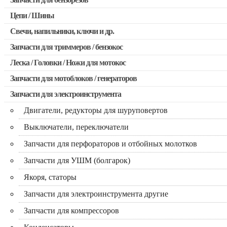
Запчасти для бензопил Stihl
Цепи / Шины
Запчасти для бензопил Husqvarna, Partner
Свечи, напильники, ключи и др.
Запчасти для Китайских бензопил
Запчасти для триммеров / бензокос
Запчасти для бензопил Oleo-mac, Echo и др.
Леска / Головки / Ножи для мотокос
Запчасти для Китайских триммеров
Запчасти для мотоблоков / генераторов
Запчасти для мотокос Stihl / Husqvarna / Oleo-mac / Echo и 
Запчасти для электроинструмента
Двигатели, редукторы для шуруповертов
Выключатели, переключатели
Запчасти для перфораторов и отбойных молотков
Запчасти для УШМ (болгарок)
Якоря, статоры
Запчасти для электроинструмента другие
Запчасти для компрессоров